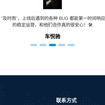
 “及时雨”，上线后遇到的各种 BUG 都能第一时间响
的稳定运营，和他们合作真的很安心！🛠️
车悦驰
联系方式