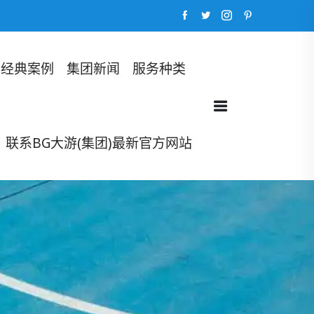
经典案例
集团新闻
服务种类
联系BG大游(集团)最新官方网站