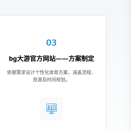
03
bg大游官方网站——方案制定
依据需求设计个性化体育方案，涵盖流程、
资源及时间规划。