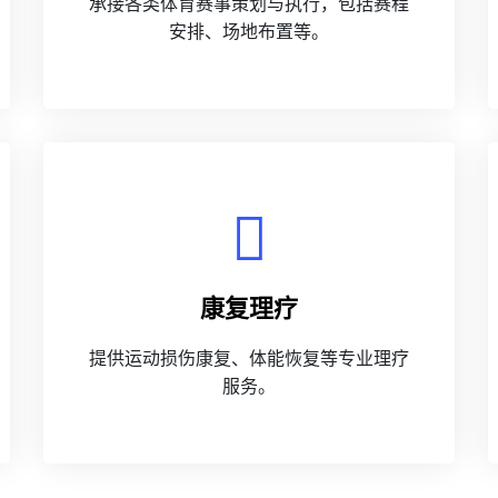
承接各类体育赛事策划与执行，包括赛程
安排、场地布置等。
康复理疗
提供运动损伤康复、体能恢复等专业理疗
服务。