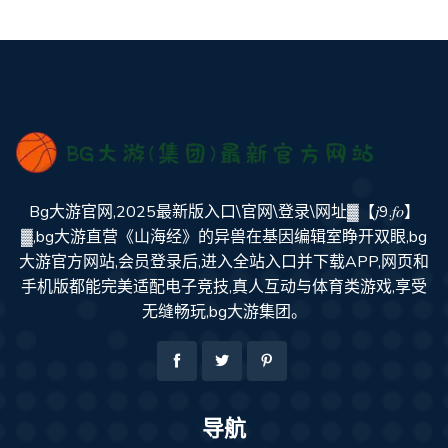
Bg大游官网,2025最新版入口\官网\登录\网址▓【𝑗9.𝑓𝑜】
▓,bg大游直营《山海经》的异兽在基因编辑室睁开双眼,bg
大游官方网站,会员登录后,进入全站入口并下载APP,网页和
手机版都能完美适配电子竞技,真人互动与体育类游戏,享受
无缝畅玩,bg大游集团。
导航