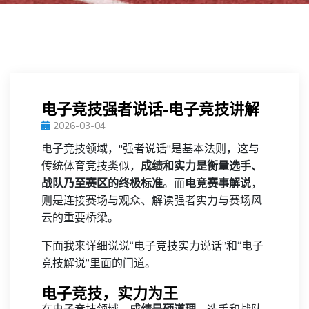
电子竞技强者说话-电子竞技讲解
2026-03-04
电子竞技领域，"强者说话"是基本法则，这与
传统体育竞技类似，
成绩和实力是衡量选手、
战队乃至赛区的终极标准
。而
电竞赛事解说
，
则是连接赛场与观众、解读强者实力与赛场风
云的重要桥梁。
下面我来详细说说“电子竞技实力说话”和“电子
竞技解说”里面的门道。
电子竞技，实力为王