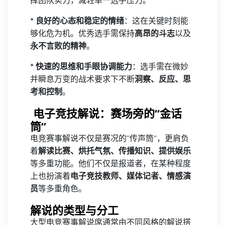
挥团队实力，减轻单一选手压力。
*
良好的心态和稳定的情绪
：这在关键时刻能
够化危为机。优秀选手需保持
高昂的斗志
以及
永不言败的精神
。
*
快速的思维和手眼协调能力
：选手需在微妙
并瞬息万变的战术要求下不断
洞察、反应、思
考和控制
。
️ 电子竞技解说：赛场旁的“金话
筒”
电竞赛事解说不仅是赛况的“传声筒”，更肩负
着
解读比赛、烘托气氛、传播知识、提供娱乐
等多重功能。他们不仅是报道者，在某种程度
上也扮演着
电子竞技教师、媒体记者、情感演
员
等多重角色。
解说的类型与分工
大型电竞赛事解说席通常由不同风格的解说搭