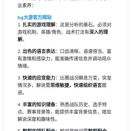
业素养：
bg大游官方网站
1.
扎实的游戏理解
：这是分析的基石。必须对
游戏机制、英雄/角色、战术打法有
深入的理
解
。
2.
出色的语言表达
：口齿清晰、语速得当、富
有激情和感染力，能准确传递信息并调动观众
情绪。
3.
快速的应变能力
：比赛战况瞬息万变，突发
情况多，解说需
思维敏捷，快速组织语言
跟
进。
4.
丰富的知识储备
：熟悉战队历史、选手特
点、赛事背景等，能提供丰富背景信息，增加
解说深度和趣味性。